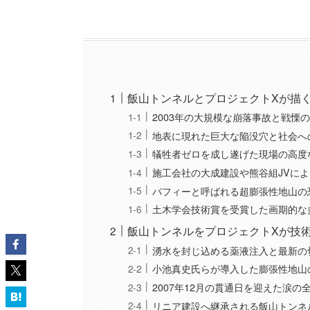
飯山トンネルとプロジェクトXが描
2003年の大規模な崩落事故と戦慄の
地表に現れた巨大な陥没穴と社会へ
犠牲者ゼロを成し遂げた現場の高度
施工会社の大成建設や熊谷組JVに
パフィーと呼ばれる超膨張性地山の
土木学会技術賞を受賞した画期的な
飯山トンネルをプロジェクトXが技
湧水を封じ込める薬液注入と最新の
小池真史氏らが導入した膨張性地山
2007年12月の貫通日を迎えた涙の
リニア建設へ継承される飯山トンネ