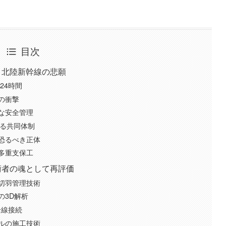
目次
く北陸新幹線の悲願
24時間
の衝撃
な安全管理
よる共同体制
恐るべき正体
多重支保工
術者の魂として再評価
切羽管理技術
の3D解析
全線接続
ルの施工技術