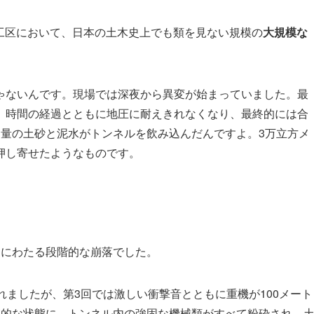
倉工区において、日本の土木史上でも類を見ない規模の
大規模な
ゃないんです。現場では深夜から異変が始まっていました。最
、時間の経過とともに地圧に耐えきれなくなり、最終的には合
量の土砂と泥水がトンネルを飲み込んだんですよ。3万立方メ
押し寄せたようなものです。
回にわたる段階的な崩落でした。
れましたが、第3回では激しい衝撃音とともに重機が100メート
滅的な状態に。トンネル内の強固な機械類がすべて粉砕され、