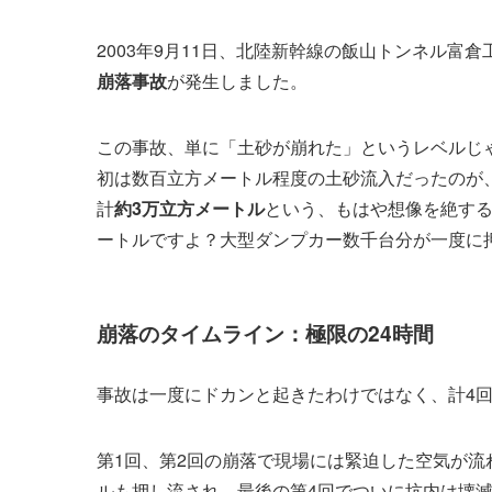
2003年9月11日、北陸新幹線の飯山トンネル富
崩落事故
が発生しました。
この事故、単に「土砂が崩れた」というレベルじ
初は数百立方メートル程度の土砂流入だったのが
計
約3万立方メートル
という、もはや想像を絶する
ートルですよ？大型ダンプカー数千台分が一度に
崩落のタイムライン：極限の24時間
事故は一度にドカンと起きたわけではなく、計4
第1回、第2回の崩落で現場には緊迫した空気が流
ルも押し流され、最後の第4回でついに坑内は壊